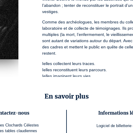
l’abandon ; tenter de reconstituer le portrait d’
vestiges.
Comme des archéologues, les membres du collec
laboratoire et de collecte de témoignages. Ils pr
multiples (la mort, l’enfermement, le vieillissemen
sont autant de variations autour du départ. Avec 
des cadres et mettent le public en quête de celles
restent.
Ielles collectent leurs traces.

Ielles reconstituent leurs parcours.

Ielles imaginent leurs vies.

Ielles sondent notre époque.

Ielles nous demandent ce qu'il restera de nous.
En savoir plus
À partir de 13 ans.

DURÉE (ESTIMÉE) : 1H30
ntactez-nous
Informations l
DE ET AVEC : Etienne Boisson, Harold de Bourr
Gardet , Maxime Grimardias, Magali Lévêque, Jor
des Clochards Célestes
Logiciel de billetterie
Reboul

es tables claudiennes