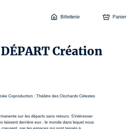
Billetterie
Panier
DÉPART Création
e Coproduction : Théâtre des Clochards Célestes
manente sur les départs sans retours. S’intéresser

lles laissent derrière eux : le monde dans lequel nous

creusent, par les espaces qui sont laissés à
