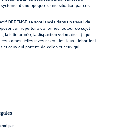
un système, d’une époque, d’une situation par ses

tif OFFENSE se sont lancés dans un travail de

oposent un répertoire de formes, autour de sujet

t, la lutte armée, la disparition volontaire…), qui

ces formes, ielles investissent des lieux, débordent

 et ceux qui partent, de celles et ceux qui

égales
an, Clémence Da Silva, Rudy

dy Martin, Elina Nigil, Jenny Pink, Noé

créé par