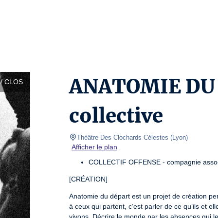
ANATOMIE DU 
/ CLOS
collective
Théâtre Des Clochards Célestes
(
Lyon
)
Afficher le plan
COLLECTIF OFFENSE - compagnie associé
[CRÉATION]
Anatomie du départ est un projet de création per
à ceux qui partent, c’est parler de ce qu’ils et e
vivons. Décrire le monde par les absences qui le 