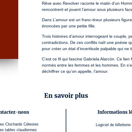
Rêve avec Revolver raconte le matin d’un Homme
rencontrent et jouent l’amour sous plusieurs face
Dans L’amour est un franc-tireur plusieurs figur
énoncées par une petite fille.
Trois histoires d’amour interrogeant le couple, pe
contradictions. De ces conflits naît une poésie q
pour créer un état d’incertitude palpable qui ne tie
C’est ce fil qui fascine Gabriela Alarcón. Ce lien
normés entre les femmes et les hommes. En s’emp
déchiffrer ce qu’on appelle, l’amour.
À partir de 16 ans.

DURÉE (ESTIMÉE) : 1 H 45
En savoir plus
AVEC : Léo Bianchi, Maxime Bonnand, Adèle Gras
Torres

MISE EN SCÈNE : Gabriela Alarcón Fuentes

ntactez-nous
Informations l
DRAMATURGIE : Pauline Noblecourt

COSTUMES : Mathilde Giraudeau

des Clochards Célestes
Logiciel de billetterie
CRÉATION SONORE ET RÉGIE : Aurélie Roussel
es tables claudiennes