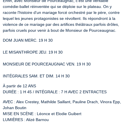
Enfin, avec Monsieur de Pourceaugnac, c’est une véritable 
comédie-ballet réinventée qui se déploie sur le plateau. On y 
raconte l'histoire d'un mariage forcé orchestré par le père, contre 
lequel les jeunes protagonistes se révoltent. Ils répondront à la 
violence de ce mariage par des artifices théâtraux parfois drôles, 
parfois cruels pour venir à bout de Monsieur de Pourceaugnac.
DOM JUAN MERC. 19 H 30
LE MISANTHROPE JEU. 19 H 30
MONSIEUR DE POURCEAUGNAC VEN. 19 H 30
INTÉGRALES SAM. ET DIM. 14 H 30
À partir de 12 ANS

DURÉE : 1 H 45 / INTÉGRALE : 7 H AVEC 2 ENTRACTES
AVEC : Alex Crestey, Mathilde Saillant, Pauline Drach, Vinora Epp, 
Johan Boutin

MISE EN SCÈNE : Léonce et Elodie Guibert

LUMIÈRES : Alizé Barnou